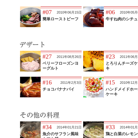
#07
#06
2010年06月15日
2010年05月
簡単ローストビーフ
牛すね肉のシチュ
#27
#23
2011年08月26日
2011年06月
ベリーフローズンヨ
とろりんチーズケ
ーグルト
キ
#16
#15
2011年2月3日
2010年12月
チョコバナナパイ
ハンドメイドホー
ケーキ
#34
#33
2014年01月21日
2014年01月
魚介のサフラン風味
鶏と白菜のレモン