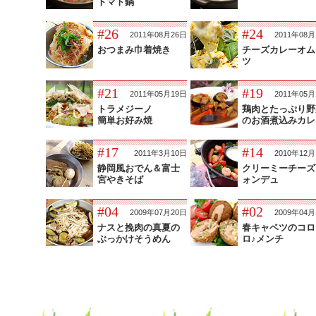
トマト鍋
#26
#24
2011年08月26日
2011年08月
おつまみ巾着焼き
チーズカレーオム
ツ
#21
#19
2011年05月19日
2011年05月
トラメジーノ
鶏肉とたっぷり野
簡単お好み焼
のお酒煮込みカレ
#17
#14
2011年3月10日
2010年12月
静岡風おでん＆富士
クリーミーチーズ
宮やきそば
ォンデュ
#04
#02
2009年07月20日
2009年04月
ナスと挽肉の真夏の
春キャベツのコロ
ぶっかけそうめん
ロ♪メンチ
mixiチェック
Tweet