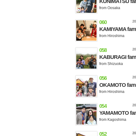
KUNIMATSU fam
from Oosaka
060
2
KAMIYAMA fami
from Hiroshima
058
2
KABURAGI fami
from Shizuoka
056
2
OKAMOTO fami
from Hiroshima
054
2
YAMAMOTO fam
from Kagoshima
052
2