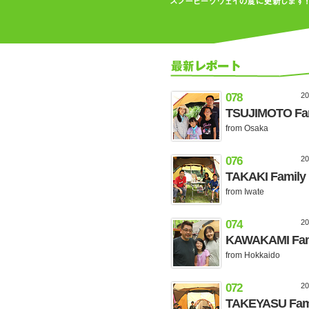
078
2
TSUJIMOTO Fa
from Osaka
076
2
TAKAKI Family
from Iwate
074
2
KAWAKAMI Fam
from Hokkaido
072
2
TAKEYASU Fam