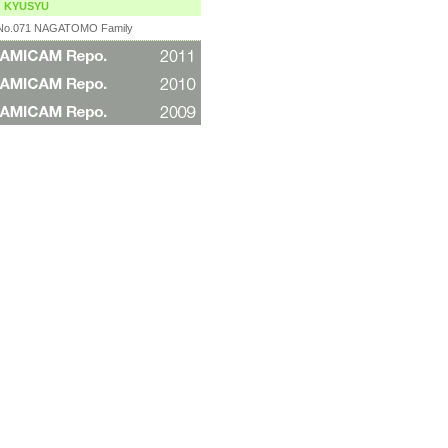
n KYUSYU
No.071
NAGATOMO Family