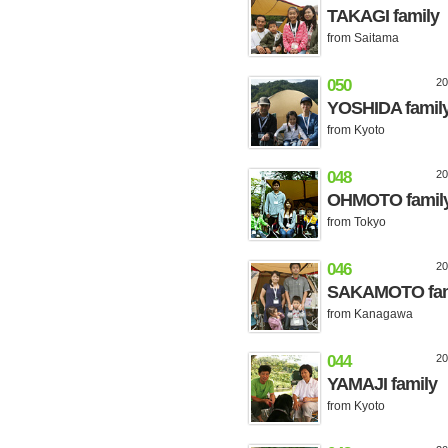
TAKAGI family
from Saitama
050
2
YOSHIDA famil
from Kyoto
048
2
OHMOTO famil
from Tokyo
046
2
SAKAMOTO fam
from Kanagawa
044
2
YAMAJI family
from Kyoto