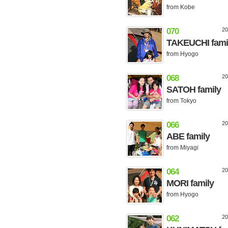
from Kobe
070
2
TAKEUCHI fami
from Hyogo
068
2
SATOH family
from Tokyo
066
2
ABE family
from Miyagi
064
2
MORI family
from Hyogo
062
2