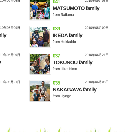
010年09月06日
041
2010年09月06日
MATSUMOTO family
from Saitama
010年08月09日
039
2010年08月09日
ily
IKEDA family
from Hokkaido
010年08月09日
037
2010年06月21日
y
TOKUNOU family
from Hiroshima
010年06月21日
035
2010年06月08日
NAKAGAWA family
from Hyogo