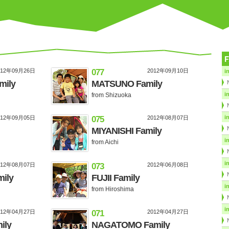
012年09月26日
077
2012年09月10日
i
mily
MATSUNO Family
i
from Shizuoka
i
012年09月05日
075
2012年08月07日
MIYANISHI Family
i
from Aichi
i
012年08月07日
073
2012年06月08日
ily
FUJII Family
i
from Hiroshima
i
012年04月27日
071
2012年04月27日
ily
NAGATOMO Family