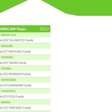
n MINOH 2nd
No.078
TSUJIMOTO Family
n ASAGIRI
No.077
MATSUNO Family
n TOHOKU
No.076
TAKAKI Family
n CHUBU
No.075
MIYANISHI Family
n HOKKAIDO
No.074
KAWAKAMI Family
n CHUGOKU
No.073
FUJII Family
n MINOH
No.072
TAKEYASU Family