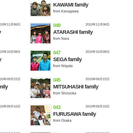
KAWAMI family
from Kanagawa
010年11月06日
049
2010年11月06日
y
ATARASHI family
from Nara
010年10月08日
047
2010年10月08日
y
SEGA family
from Niigata
010年09月22日
045
2010年09月22日
ily
MITSUHASHI family
from Shizuoka
010年09月10日
043
2010年09月10日
FURUSAWA family
from Osaka