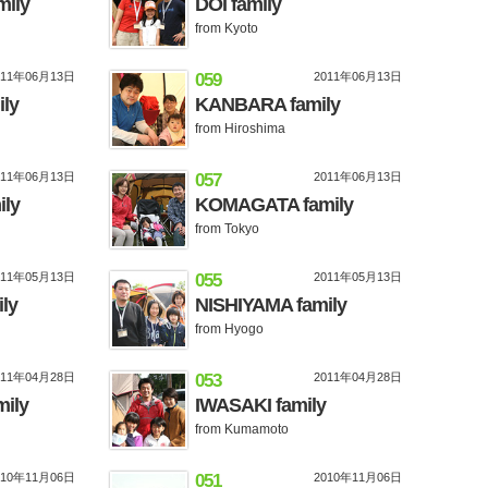
ily
DOI family
from Kyoto
011年06月13日
059
2011年06月13日
ly
KANBARA family
from Hiroshima
011年06月13日
057
2011年06月13日
ly
KOMAGATA family
from Tokyo
011年05月13日
055
2011年05月13日
ly
NISHIYAMA family
from Hyogo
011年04月28日
053
2011年04月28日
ily
IWASAKI family
from Kumamoto
010年11月06日
051
2010年11月06日