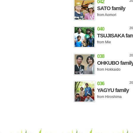
042
2
SATO family
from Aomori
040
2
TSUJISAKA fam
from Mie
038
2
OHKUBO famil
from Hokkaido
036
2
YAGYU family
from Hiroshima