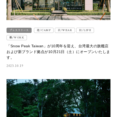
プレスリリース
遊/CAMP
衣/WEAR
住/LIFE
働/WORK
「Snow Peak Taiwan」が10周年を迎え、台湾最大の旗艦店
および新ブランド拠点が10月21日（土）にオープンいたしま
す。
2023.10.19