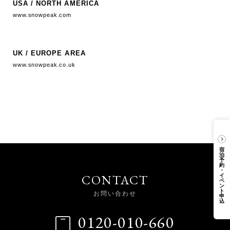
USA / NORTH AMERICA
www.snowpeak.com
UK / EUROPE AREA
www.snowpeak.co.uk
宿
泊
予
約
・
CONTACT
イ
ベ
ン
ト
お問い合わせ
申
込
0120-010-660