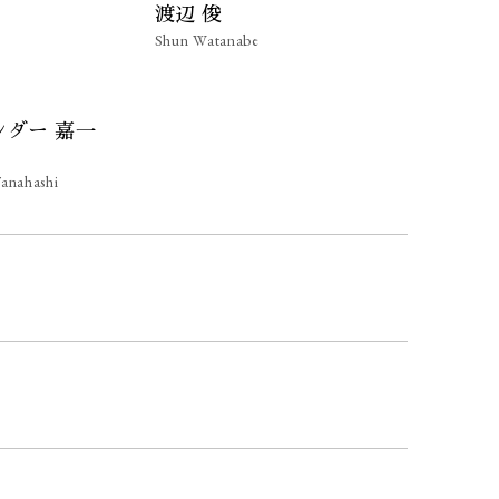
渡辺 俊
Shun Watanabe
ンダー 嘉一
Tanahashi