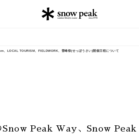
Premium、LOCAL TOURISM、FIELDWORK、雪峰祭(せっぽうさい)開催日程について
Snow Peak Way、Snow Peak