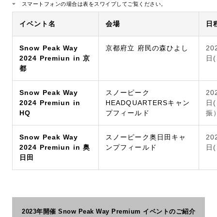
スマートフォンの場合は表をスワイプしてご覧ください。
イベント名
会場
日
Snow Peak Way
京都府立 府民の森ひよし
20
2024 Premiun in 京
日
都
Snow Peak Way
スノーピーク
20
2024 Premiun in
HEADQUARTERSキャン
日
HQ
プフィールド
振
Snow Peak Way
スノーピーク奥日田キャ
20
2024 Premiun in 奥
ンプフィールド
日
日田
2023年開催 Snow Peak Way Premium イベントのご紹介