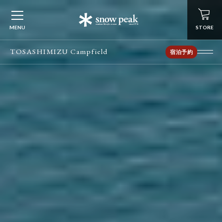
MENU
STORE
TOSASHIMIZU Campfield
宿泊予約