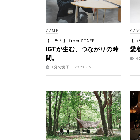
CAMP
CAM
【コラム】 from STAFF
【コラ
IGTが生む、つながりの時
愛着
間。
4
7分で読了
2023.7.25