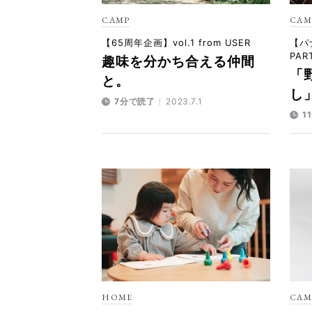
CAMP
CAM
【65周年企画】vol.1 from USER
【パ
PAR
趣味を分かち合える仲間
「
と。
し
7分で読了
2023.7.1
1
HOME
CAM