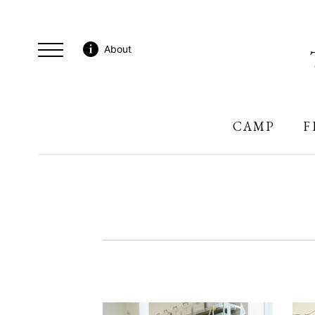
About
CAMP
F