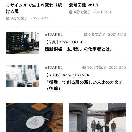
リサイクルで生まれ変わり続
愛着図鑑 vol.5
ける服
4分で読了
2021.12.14
8分で読了
2022.9.27
APPAREL
6分で読了
2021.11.16
【伝統】from PARTNER
鎚起銅器「玉川堂」の仕事着とは。
APPAREL
10分で読了
2021.8.10
【SDGs】from PARTNER
「循環」で創る服の新しい未来のカタチ
（後編）