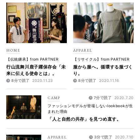
HOME
APPAREL
【伝統継承】from PARTNER
【リサイクル】from PARTNER
行山流舞川鹿子躍保存会「未
服から服へ。循環する服づく
来に伝える使命とは」。
り。
8分で読了
2020.11.23
8分で読了
2020.11.16
CAMP
7分で読了
2020.7.20
ファッションモデルが登場しないlookbookが生
まれた理由
「人と自然の共存」を見つめ直す。
APPAREL
3分で読了
2020.7.10