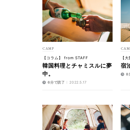
CAMP
CAM
【コラム】 from STAFF
【大阪
韓国料理とチャミスルに夢
宿泊
中。
8
6分で読了
2022.5.17