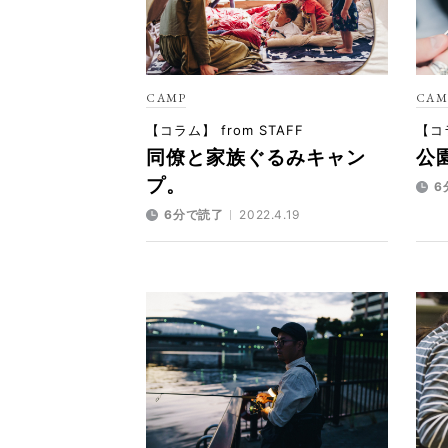
CAMP
CAM
【コラム】 from STAFF
【コラ
同僚と家族ぐるみキャン
公
プ。
6
6分で読了
2022.4.19