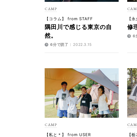
CAMP
CAM
【コラム】 from STAFF
【永久
隅田川で感じる東京の自
修理
然。
6
6分で読了
2022.3.15
CAMP
CAM
【私と＊】 from USER
【栃木