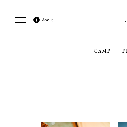
About
CAMP
F