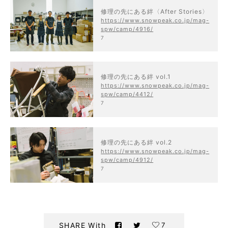
修理の先にある絆〈After Stories〉
https://www.snowpeak.co.jp/mag-
spw/camp/4916/
7
修理の先にある絆 vol.1
https://www.snowpeak.co.jp/mag-
spw/camp/4412/
7
修理の先にある絆 vol.2
https://www.snowpeak.co.jp/mag-
spw/camp/4912/
7
7
SHARE With