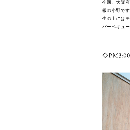
今回、大阪
報の小野です
生の上にはモ
バーベキュ
◇PM3: