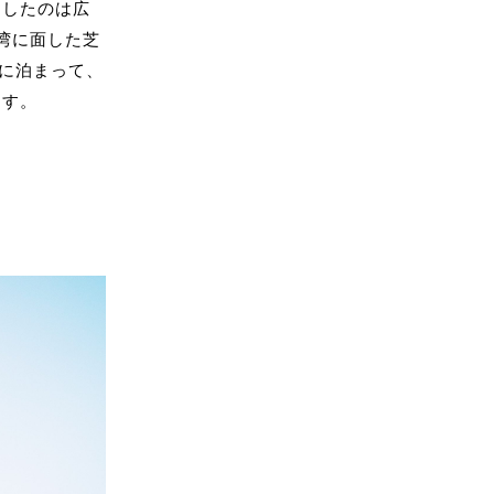
用したのは広
湾に面した芝
箱に泊まって、
ます。