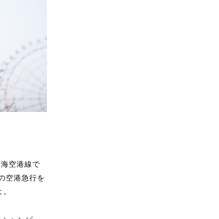
南海空港線で
の空港急行を
よ。