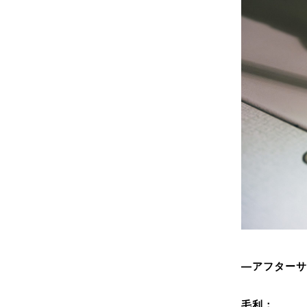
―アフター
毛利：