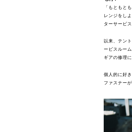
「もともと
レンジをし
ターサービ
以来、テン
ービスルー
ギアの修理
個人的に好
ファスナー