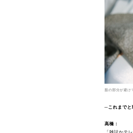
股の部分が避け
─これまでと
高橋：
「雑誌かテ