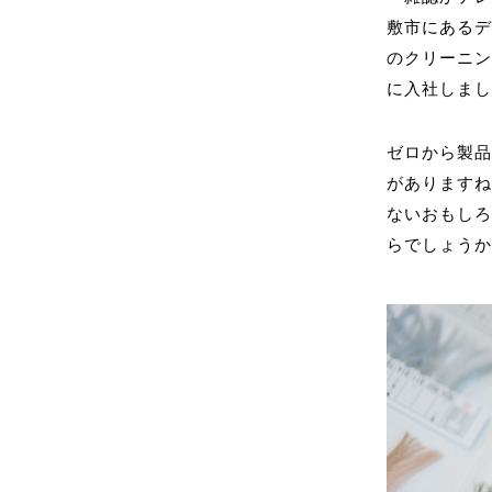
敷市にある
のクリーニン
に入社しま
ゼロから製
があります
ないおもし
らでしょう