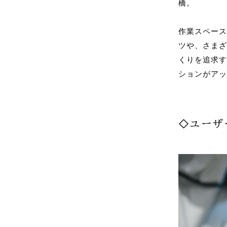
橋。
作業スペー
ツや、さま
くりを追求
ションがア
◇ユーザ