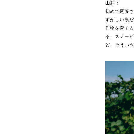
山井：
初めて尾藤
すがしい漢
作物を育て
る。スノー
ど、そうい