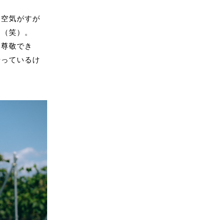
る空気がすが
こ（笑）。
も尊敬でき
やっているけ