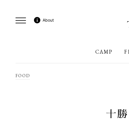
About
CAMP
F
FOOD
十勝