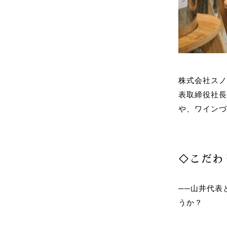
株式会社ス
表取締役社
や、ワイン
◇こだわ
──山井代表
うか？