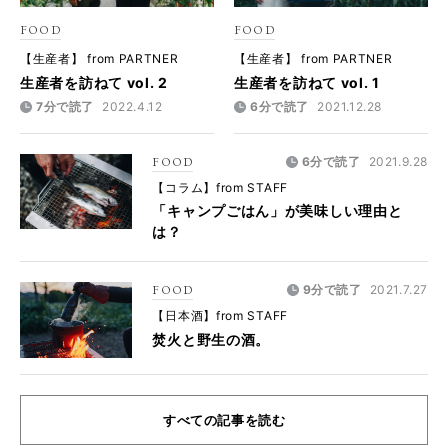
FOOD
FOOD
【生産者】 from PARTNER
【生産者】 from PARTNER
生産者を訪ねて vol. 2
生産者を訪ねて vol. 1
7分で読了
2022.4.12
6分で読了
2021.12.28
FOOD
6分で読了
2021.9.28
【コラム】from STAFF
「キャンプごはん」が美味しい理由と
は？
FOOD
9分で読了
2021.7.27
【日本酒】from STAFF
焚火と野生の酒。
すべての記事を読む