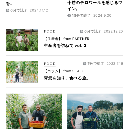
十勝のテロワールを感じるワ
を。
イン。
6分で読了
2024.11.12
18分で読了
2024.9.30
FOOD
6分で読了
2022.12.20
【生産者】 from PARTNER
生産者を訪ねて vol. 3
FOOD
7分で読了
2022.7.19
【コラム】 from STAFF
背景を知り、食べる旅。