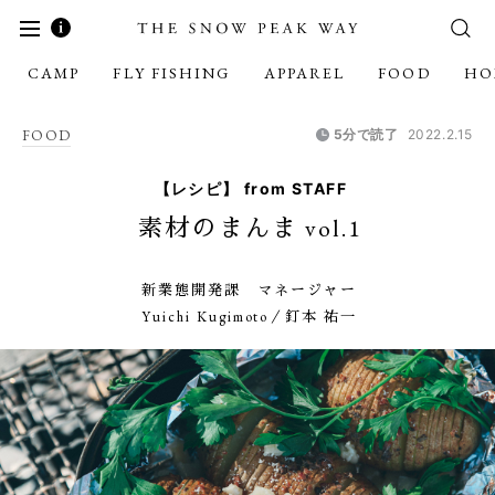
CAMP
FLY FISHING
APPAREL
FOOD
HO
FOOD
5分で読了
2022.2.15
【レシピ】 from STAFF
素材のまんま vol.1
新業態開発課 マネージャー
Yuichi Kugimoto／釘本 祐一