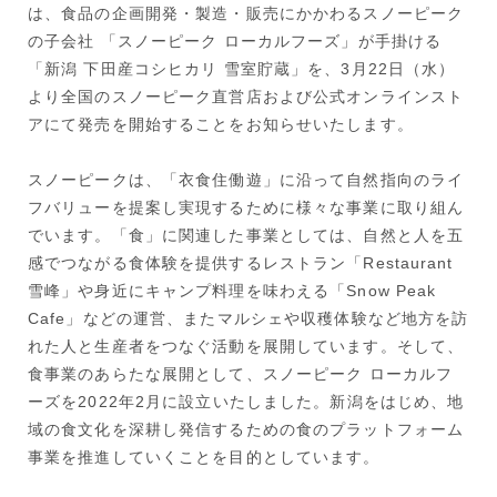
は、食品の企画開発・製造・販売にかかわるスノーピーク
の子会社 「スノーピーク ローカルフーズ」が手掛ける
「新潟 下田産コシヒカリ 雪室貯蔵」を、3月22日（水）
より全国のスノーピーク直営店および公式オンラインスト
アにて発売を開始することをお知らせいたします。
スノーピークは、「衣食住働遊」に沿って自然指向のライ
フバリューを提案し実現するために様々な事業に取り組ん
でいます。「食」に関連した事業としては、自然と人を五
感でつながる食体験を提供するレストラン「Restaurant
雪峰」や身近にキャンプ料理を味わえる「Snow Peak
Cafe」などの運営、またマルシェや収穫体験など地方を訪
れた人と生産者をつなぐ活動を展開しています。そして、
食事業のあらたな展開として、スノーピーク ローカルフ
ーズを2022年2月に設立いたしました。新潟をはじめ、地
域の食文化を深耕し発信するための食のプラットフォーム
事業を推進していくことを目的としています。