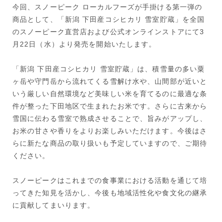
今回、スノーピーク ローカルフーズが手掛ける第一弾の
商品として、「新潟 下田産コシヒカリ 雪室貯蔵」を全国
のスノーピーク直営店および公式オンラインストアにて3
月22日（水）より発売を開始いたします。
「新潟 下田産コシヒカリ 雪室貯蔵」は、積雪量の多い粟
ヶ岳や守門岳から流れてくる雪解け水や、山間部が近いと
いう厳しい自然環境など美味しい米を育てるのに最適な条
件が整った下田地区で生まれたお米です。さらに古来から
雪国に伝わる雪室で熟成させることで、旨みがアップし、
お米の甘さや香りをよりお楽しみいただけます。今後はさ
らに新たな商品の取り扱いも予定していますので、ご期待
ください。
スノーピークはこれまでの食事業における活動を通じて培
ってきた知見を活かし、今後も地域活性化や食文化の継承
に貢献してまいります。