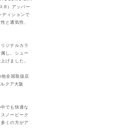
ス®）アッパー
ンディションで
量性と通気性、
オリジナルカラ
付属し、シュー
仕上げました。
の他全国取扱店
、ルクア大阪
の中でも快適な
。スノーピーク
も多くの方がア