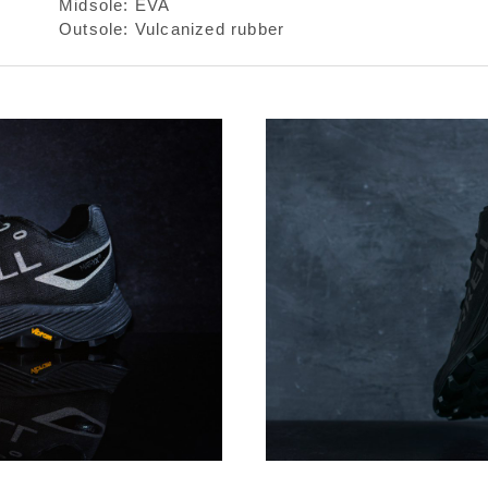
Midsole: EVA
Outsole: Vulcanized rubber