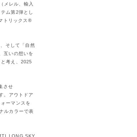
」（メレル、輸入
テム第2弾とし
2 マトリックス®
勢、そして「自然
、互いの想いを
考え、2025
集させ
ンです。アウトドア
フォーマンスを
ナルカラーで表
 LONG SKY