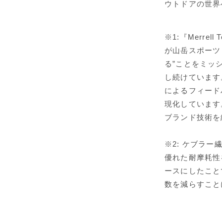
ウトドアの世界
※1:『Merre
が山岳スポーツ
る”ことをミッ
し続けています
によるフィード
現化しています。商
ブランド技術を
※2: ケブラ
優れた耐摩耗性
ースにしたこと
数を減らすこと