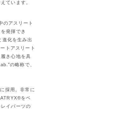
考えています。
世界中のアスリート
スを発揮でき
と進化を生み出
リートアスリート
と履き心地を具
Lab.”の略称で、
ーに採用。非常に
TRYX®をベ
ーレイパーツの