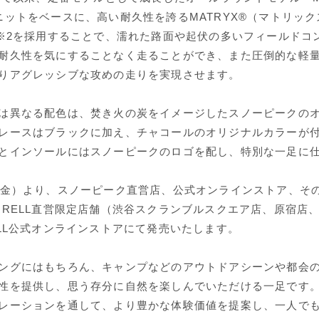
ニットをベースに、高い耐久性を誇るMATRYX®（マトリック
］※2を採用することで、濡れた路面や起伏の多いフィールドコ
耐久性を気にすることなく走ることができ、また圧倒的な軽
りアグレッシブな攻めの走りを実現させます。
は異なる配色は、焚き火の炭をイメージしたスノーピークの
レースはブラックに加え、チャコールのオリジナルカラーが
とインソールにはスノーピークのロゴを配し、特別な一足に
（金）より、スノーピーク直営店、公式オンラインストア、そ
RRELL直営限定店舗（渋谷スクランブルスクエア店、原宿店
ELL公式オンラインストアにて発売いたします。
ングにはもちろん、キャンプなどのアウトドアシーンや都会
性を提供し、思う存分に自然を楽しんでいただける一足です
レーションを通して、より豊かな体験価値を提案し、一人で