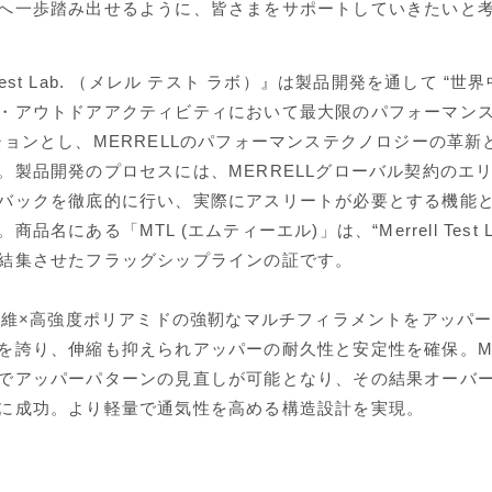
へ一歩踏み出せるように、皆さまをサポートしていきたいと
ll Test Lab. （メレル テスト ラボ）』は製品開発を通して “
・アウトドアアクティビティにおいて最大限のパフォーマン
ションとし、MERRELLのパフォーマンステクノロジーの革新
。製品開発のプロセスには、MERRELLグローバル契約のエ
バックを徹底的に行い、実際にアスリートが必要とする機能
品名にある「MTL (エムティーエル)」は、“Merrell Test 
結集させたフラッグシップラインの証です。
ー繊維×高強度ポリアミドの強靭なマルチフィラメントをアッパ
を誇り、伸縮も抑えられアッパーの耐久性と安定性を確保。MA
でアッパーパターンの見直しが可能となり、その結果オーバ
に成功。より軽量で通気性を高める構造設計を実現。