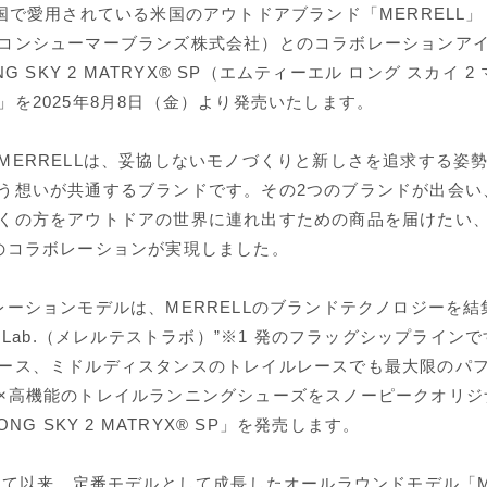
カ国で愛用されている米国のアウトドアブランド「MERRELL
コンシューマーブランズ株式会社）とのコラボレーションアイ
NG SKY 2 MATRYX® SP（エムティーエル ロング スカイ 
」を2025年8月8日（金）より発売いたします。
MERRELLは、妥協しないモノづくりと新しさを追求する姿
う想いが共通するブランドです。その2つのブランドが出会い
くの方をアウトドアの世界に連れ出すための商品を届けたい、と
のコラボレーションが実現しました。
レーションモデルは、MERRELLのブランドテクノロジーを結
 Test Lab.（メレルテストラボ）”※1 発のフラッグシップライ
ース、ミドルディスタンスのトレイルレースでも最大限のパ
×高機能のトレイルランニングシューズをスノーピークオリジ
ONG SKY 2 MATRYX® SP」を発売します。
して以来、定番モデルとして成長したオールラウンドモデル「MTL