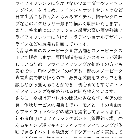
ライフィッシングに欠かせないウェーダーやフィッシ
ングベストをはじめ、レインジャケットやシャツなど
日常生活にも取り入れられるアイテム、帽子やグロー
ブなどのアクセサリー類まで幅広く展開いたします。
また、将来的にはファッション感度の高い層や熟練フ
ライフィッシャーに向けたトラディショナルデザイン
ラインなどの展開も計画しています。
商品は全国のスノーピーク直営店舗とスノーピークス
トアで販売します。専門知識を備えたスタッフが常駐
しているため、フライフィッシングが初めての方でも
安心です。Epicブランドのギアも一部のスノーピーク
直営店舗で取り扱うので、必要な装備をスタッフと相
談しながら揃えることができ、初心者でもすぐにフラ
イフィッシングを始められる体制を整えています。
さらに、今後はアパレルの開発のみならず、ギアの開
発、体験サービスの開発も行い、モノとコトの両面か
らフライフィッシングの魅力を提案してまいります。
初心者向けにはフィッシングポンド（管理釣り場）の
あるキャンプ場でキャンプとフライフィッシングが体
験できるイベントや渓流ガイドツアーなどを実施して