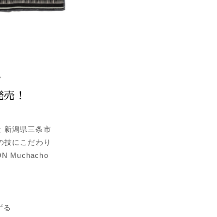
r
発売！
 新潟県三条市
人の技にこだわり
 Muchacho
ずる