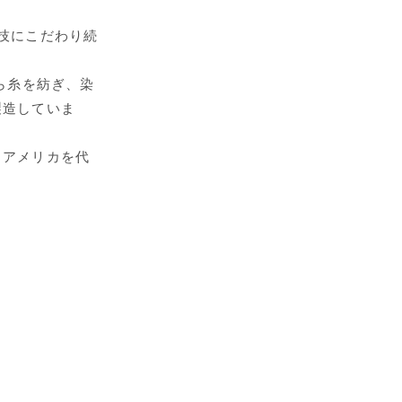
技にこだわり続
毛から糸を紡ぎ、染
製造していま
、アメリカを代