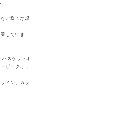
9
いなど様々な場
ト、
協業していま
ダーバスケットオ
ノーピークオリ
デザイン、カラ