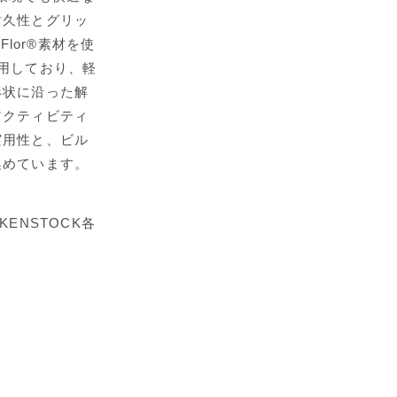
耐久性とグリッ
lor®素材を使
用しており、軽
形状に沿った解
アクティビティ
実用性と、ビル
集めています。
ENSTOCK各