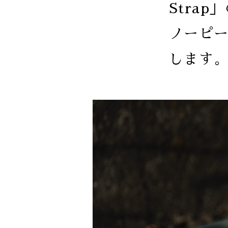
Stra
ノーピ
します