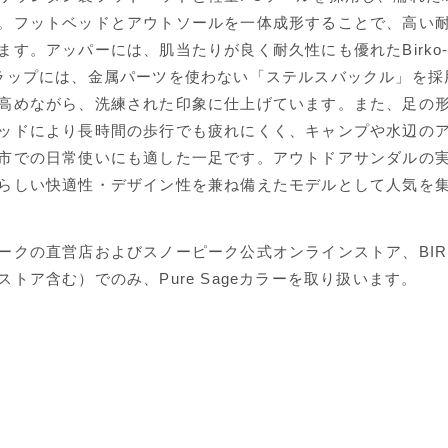
。フットベッドとアウトソールを一体成形することで、高い
す。アッパーには、肌当たりが良く耐久性にも優れたBirko-F
ラップには、金属パーツを使わない「ステルスバックル」を採
高めながら、洗練された印象に仕上げています。また、足の
ッドにより長時間の歩行でも疲れにくく、キャンプや水辺の
市での日常使いにも適した一足です。アウトドアサンダルの
らしい快適性・デザイン性を兼ね備えたモデルとして人気を
ークの直営店およびスノーピーク公式オンラインストア、BIRK
トア含む）でのみ、Pure Sageカラーを取り扱います。