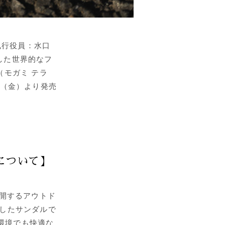
執行役員：水口
した世界的なフ
ap（モガミ テラ
2日（金）より発売
apについて】
クが展開するアウトド
立したサンダルで
環境でも快適な