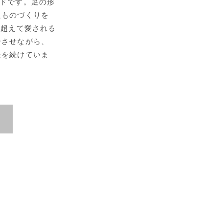
ンドです。足の形
たものづくりを
代を超えて愛される
合させながら、
長を続けていま