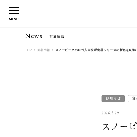
MENU
News
新着情報
TOP
新着情報
スノーピークのロゴ入り琺瑯食器シリーズの新色を6月
お知らせ
食
2026.5.29
スノー