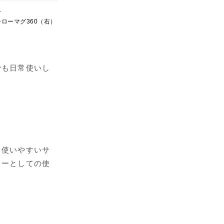
ー
ローマグ360（右）
でも日常使いし
て使いやすいサ
カーとしての使