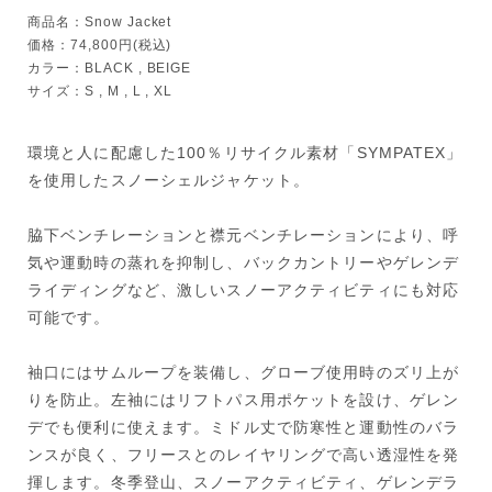
商品名：Snow Jacket
価格：74,800円(税込)
カラー：BLACK , BEIGE
サイズ：S , M , L , XL
環境と人に配慮した100％リサイクル素材「SYMPATEX」
を使用したスノーシェルジャケット。
脇下ベンチレーションと襟元ベンチレーションにより、呼
気や運動時の蒸れを抑制し、バックカントリーやゲレンデ
ライディングなど、激しいスノーアクティビティにも対応
可能です。
袖口にはサムループを装備し、グローブ使用時のズリ上が
りを防止。左袖にはリフトパス用ポケットを設け、ゲレン
デでも便利に使えます。ミドル丈で防寒性と運動性のバラ
ンスが良く、フリースとのレイヤリングで高い透湿性を発
揮します。冬季登山、スノーアクティビティ、ゲレンデラ