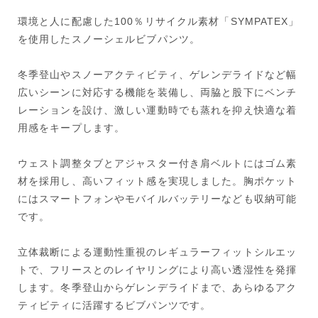
環境と人に配慮した100％リサイクル素材「SYMPATEX」
を使用したスノーシェルビブパンツ。
冬季登山やスノーアクティビティ、ゲレンデライドなど幅
広いシーンに対応する機能を装備し、両脇と股下にベンチ
レーションを設け、激しい運動時でも蒸れを抑え快適な着
用感をキープします。
ウェスト調整タブとアジャスター付き肩ベルトにはゴム素
材を採用し、高いフィット感を実現しました。胸ポケット
にはスマートフォンやモバイルバッテリーなども収納可能
です。
立体裁断による運動性重視のレギュラーフィットシルエッ
トで、フリースとのレイヤリングにより高い透湿性を発揮
します。冬季登山からゲレンデライドまで、あらゆるアク
ティビティに活躍するビブパンツです。