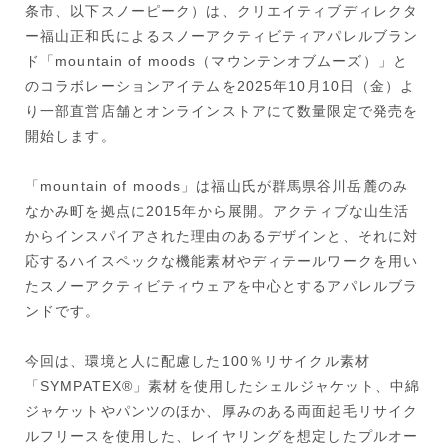
条市、以下スノーピーク）は、クリエイティブディレクタ
ー福山正和氏によるスノーアクティビティアパレルブラン
ド「mountain of moods（マウンテンオブムーズ）」と
のコラボレーションアイテムを2025年10月10日（金）よ
り一部直営店舗とオンラインストアにて数量限定で発売を
開始します。
「mountain of moods」は福山氏が群馬県谷川岳麓のみ
なかみ町を拠点に2015年から展開。アクティブな山生活
からインスパイアされた理由のあるデザインと、それに対
応するハイスペックな機能素材やディテールワークを用い
たスノーアクティビティウェアを中心とするアパレルブラ
ンドです。
今回は、環境と人に配慮した100％リサイクル素材
「SYMPATEX®」素材を使用したシェルジャケット、中綿
ジャケットやパンツのほか、厚みのある両面起毛リサイク
ルフリースを使用した、レイヤリングを想定したプルオー