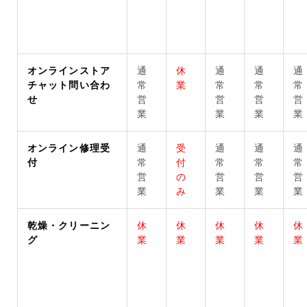
オンラインストア
通
休
通
通
通
チャット問い合わ
常
業
常
常
常
せ
営
営
営
営
業
業
業
業
オンライン修理受
通
受
通
通
通
付
常
付
常
常
常
営
の
営
営
営
業
み
業
業
業
乾燥・クリーニン
休
休
休
休
休
グ
業
業
業
業
業