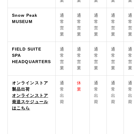
業
業
業
業
業
Snow Peak
通
通
通
通
通
MUSEUM
常
常
常
常
常
営
営
営
営
営
業
業
業
業
業
FIELD SUITE
通
通
通
通
通
SPA
常
常
常
常
常
HEADQUARTERS
営
営
営
営
営
業
業
業
業
業
オンラインストア
通
休
通
通
通
製品出荷
常
業
常
常
常
オンラインストア
出
出
出
出
発送スケジュール
荷
荷
荷
荷
はこちら