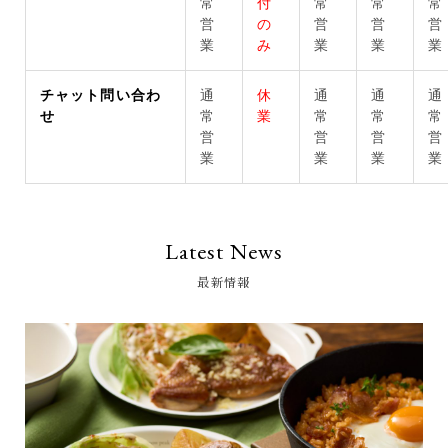
常
付
常
常
常
営
の
営
営
営
業
み
業
業
業
チャット問い合わ
通
休
通
通
通
せ
常
業
常
常
常
営
営
営
営
業
業
業
業
Latest News
最新情報