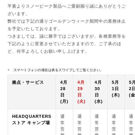
平素よりスノーピーク製品へご愛顧賜り誠にありがとうご
ざいます。
弊社では下記の通りゴールデンウィーク期間中の業務休止
を予定いたしております。
つきましては、誠に勝手ではございますが、各種業務等を
下記のように変更させていただきますので、ご了承のほ
ど、何卒よろしくお願い申し上げます。
スマートフォンの場合は表をスワイプしてご覧ください。
拠点・サービス
4月
4月
4月
5月
5
28
29
30
1日
2
日
日
日
(木)
(金
(月)
(火)
(水)
HEADQUARTERS
通
通
通
通
通
ストア キャンプ場
常
常
常
常
常
営
営
営
営
営