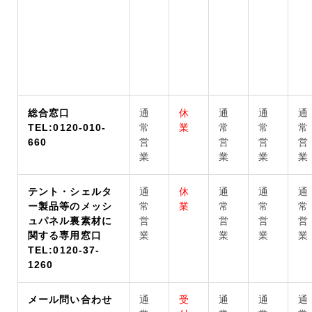
総合窓口
通
休
通
通
通
TEL:0120-010-
常
業
常
常
常
660
営
営
営
営
業
業
業
業
テント・シェルタ
通
休
通
通
通
ー製品等のメッシ
常
業
常
常
常
ュパネル裏素材に
営
営
営
営
関する専用窓口
業
業
業
業
TEL:0120-37-
1260
メール問い合わせ
通
受
通
通
通