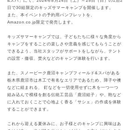
&スパ」にて、2024年8月24日（土）～25日（日）の1泊2
日で30組限定のキッズサマーキャンプを開催します。
また、本イベントの予約用パンフレットを、
Amazon.co.jp限定で発売します。
キッズサマーキャンプでは、子どもたちに様々な角度から
キャンプをすることの楽しさや意義を感じてもらうことが
できるよう、当社スタッフがサポートをしながら、テント
の設営・撤収、焚火などのキャンプ体験を行います。
また、スノーピーク鹿沼キャンプフィールド&スパがある
栃木県鹿沼市は木工で有名なエリアであるため、障子や襖
などに組まれる、 釘などを一切使用せずに木を一つ一つ
組み込んで模様を創る伝統工芸品「鹿沼組子」や、鞄など
に入れておくことで心地よく香る「サシェ」の作成を体験
することができます。
これから迎える夏休みに、お子様とのキャンプに興味はあ