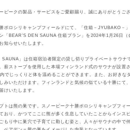
ーピークの製品・サービスをご愛顧賜り、誠にありがとうご
勝ポロシリキャンプフィールドにて、「住箱－JYUBAKO－
「BEAR'S DEN SAUNA 住箱プラン」を2024年1月26
お知らせいたします。
DEN SAUNA」は住箱宿泊者限定の貸し切りプライベートサウナ
。薪ストーブを使用した本場フィンランド式のサウナが設置
の室内でじっくりと体を温めることができます。また、お好きな
しみいただけます。フィンランドと気候の似ている十勝にて
届けいたします。
プトは熊の巣です。スノーピーク十勝ポロシリキャンプフィ
ており、かつてここに熊が多く生息していたことからインス
ごもり中に巣穴で子育てに勤しむ姿と、人々がサウナの中で
、ベアデン＝熊の巣をイメージした内装となっています。