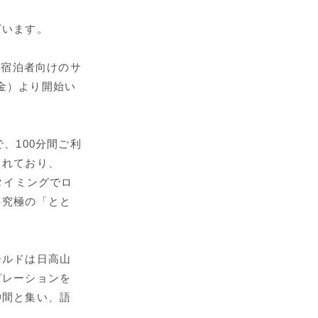
ざいます。
」宿泊者向けのサ
日（金）より開始い
で、100分間ご利
されており、
タイミングでロ
、究極の「とと
ールドは日高山
ピレーションを
仲間と集い、語