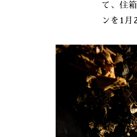
て、住
ンを1月