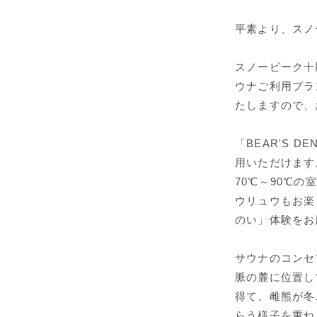
平素より、スノ
スノーピーク十
ウナご利用プラン
たしますので、
「BEAR'S 
用いただけます
70℃～90℃
ウリュウもお楽
のい」体験をお
サウナのコンセ
脈の麓に位置し
得て、雌熊が冬
らう様子を重ね