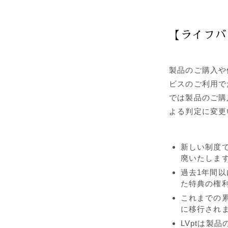
【ライフバ
製品のご購入や
ビスのご利用で
では製品のご購
よる判定に変更
新しい制度で
廃いたしま
過去1年間以
た特典の権
これまでの累
に移行され
LVptは製