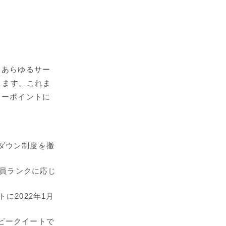
るあらゆるサー
します。これま
ューポイントに
ダウン制度を撤
会員ランクに応じ
に2022年1月
ピークイートで