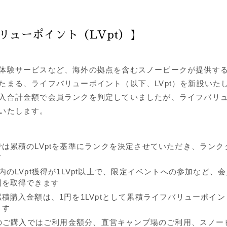
リューポイント（LVpt）】
体験サービスなど、海外の拠点を含むスノーピークが提供す
たまる、ライフバリューポイント（以下、LVpt）を新設いた
入合計金額で会員ランクを判定していましたが、ライフバリ
いたします。
は累積のLVptを基準にランクを決定させていただき、ランク
す
内のLVpt獲得が1LVpt以上で、限定イベントへの参加など、
利を取得できます
積購入金額は、1円を1LVptとして累積ライフバリューポイント
ます
品のご購⼊ではご利⽤⾦額分、直営キャンプ場のご利用、スノー