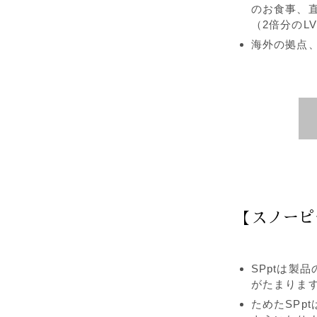
のお食事、
（2倍分のL
海外の拠点、
【スノーピ
SPptは製
がたまりま
ためたSPp