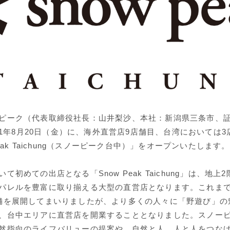
ピーク（代表取締役社長：山井梨沙、本社：新潟県三条市、
021年8月20日（金）に、海外直営店9店舗目、台湾においては
Peak Taichung（スノーピーク台中）」をオープンいたします。
て初めての出店となる「Snow Peak Taichung」は、地上
パレルを豊富に取り揃える大型の直営店となります。これま
舗を展開してまいりましたが、より多くの人々に「野遊び」の
、台中エリアに直営店を開業することとなりました。スノー
然指向のライフバリューの提案や、自然と人、人と人をつな