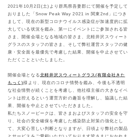
2021年10月2日(土)より群馬県吾妻郡にて開催を予定して
おりました「Snow Peak Way 2021 in 関東2nd」につき
まして、現在の新型コロナウイルス感染症が加速度的に拡
大している状況を鑑み、第一にイベントにご参加される皆
さま、開催会場となる地域の皆さま、北軽井沢スウィート
グラスのスタッフの皆さま、そして弊社運営スタッフの健
康・安全面を最優先で考慮した結果、開催を中止させてい
ただくことといたしました。
開催会場となる
北軽井沢スウィートグラス(有限会社きた
もっく)
様より、現在のコロナ情勢を鑑み、今後も不透明
な社会情勢が続くことを考慮し、他社様主催の大きなイベ
ントは控えるという運営方針の趣旨を理解し、協議した結
果、開催を中止とさせていただきました。
私たちスノーピークは、皆さまおよびスタッフの安全を守
り、社会の安全確保を考慮した感染防止対策の強化とし
て、大変心苦しい判断となりますが、日頃より弊社の製品
とサービスをご愛顧いただいております皆さまにおかれま