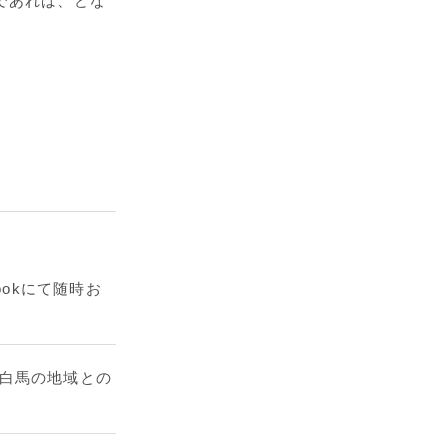
方であれば、どな
okにて随時お
ン白馬の地域との