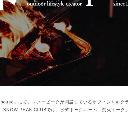
ubhouse」にて、スノーピークが開設しているオフィシャルク
B」。SNOW PEAK CLUBでは、公式トークルーム「焚火トー