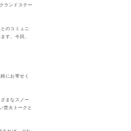
ークランドステー
々とのコミュニ
います。今回、
気軽にお寄せく
まざまなスノー
ない焚火トークと