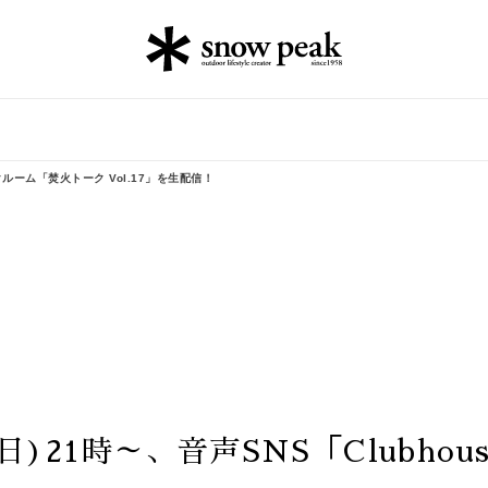
ークルーム「焚火トーク Vol.17」を生配信！
日)21時～、音声SNS「Clubhou