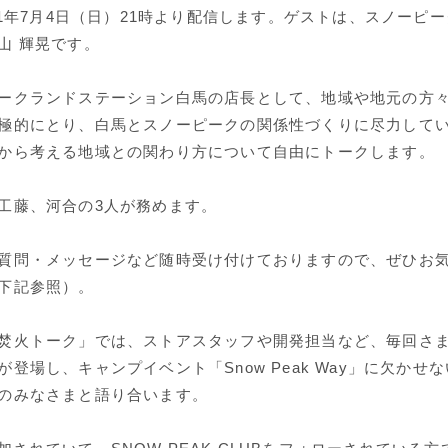
021年7月4日（日）21時より配信します。ゲストは、スノーピ
山 輝晃です。
ークランドステーション白馬の店長として、地域や地元の方
極的にとり、白馬とスノーピークの関係性づくりに尽力して
から考える地域との関わり方について自由にトークします。
工藤、河合の3人が務めます。
質問・メッセージなど随時受け付けておりますので、ぜひお
下記参照）。
焚火トーク」では、ストアスタッフや開発担当など、毎回さ
登場し、キャンプイベント「Snow Peak Way」に欠かせ
のみなさまと語り合います。