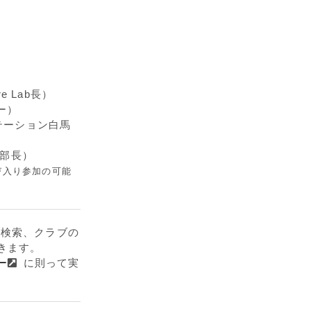
e Lab長）
ー）
テーション白馬
本部長）
び入り参加の可能
」を検索、クラブの
きます。
ー
に則って実