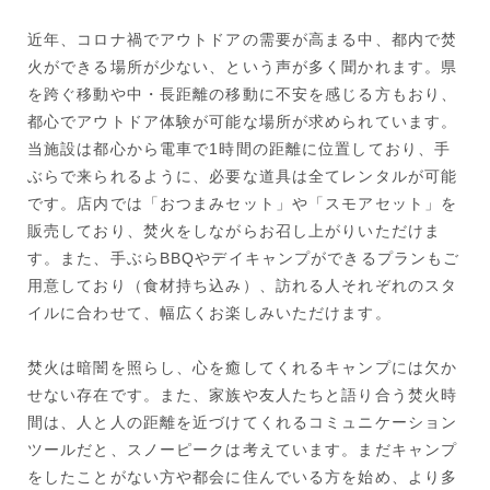
近年、コロナ禍でアウトドアの需要が高まる中、都内で焚
火ができる場所が少ない、という声が多く聞かれます。県
を跨ぐ移動や中・長距離の移動に不安を感じる方もおり、
都心でアウトドア体験が可能な場所が求められています。
当施設は都心から電車で1時間の距離に位置しており、手
ぶらで来られるように、必要な道具は全てレンタルが可能
です。店内では「おつまみセット」や「スモアセット」を
販売しており、焚火をしながらお召し上がりいただけま
す。また、手ぶらBBQやデイキャンプができるプランもご
用意しており（食材持ち込み）、訪れる人それぞれのスタ
イルに合わせて、幅広くお楽しみいただけます。
焚火は暗闇を照らし、心を癒してくれるキャンプには欠か
せない存在です。また、家族や友人たちと語り合う焚火時
間は、人と人の距離を近づけてくれるコミュニケーション
ツールだと、スノーピークは考えています。まだキャンプ
をしたことがない方や都会に住んでいる方を始め、より多