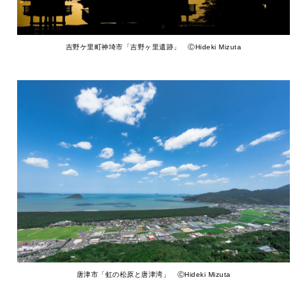
吉野ケ里町神埼市「吉野ヶ里遺跡」 ⒸHideki Mizuta
唐津市「虹の松原と唐津湾」 ⒸHideki Mizuta