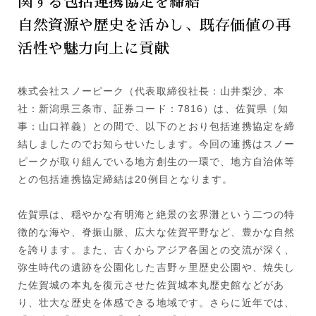
関する包括連携協定を締結
自然資源や歴史を活かし、既存価値の再
活性や魅力向上に貢献
株式会社スノーピーク（代表取締役社長：山井梨沙、本
社：新潟県三条市、証券コード：7816）は、佐賀県（知
事：山口祥義）との間で、以下のとおり包括連携協定を締
結しましたのでお知らせいたします。今回の連携はスノー
ピークが取り組んでいる地方創生の一環で、地方自治体等
との包括連携協定締結は20例目となります。
佐賀県は、穏やかな有明海と絶景の玄界灘という二つの特
徴的な海や、脊振山脈、広大な佐賀平野など、豊かな自然
を誇ります。また、古くからアジア各国との交流が深く、
弥生時代の遺跡を公園化した吉野ヶ里歴史公園や、焼失し
た佐賀城の本丸を復元させた佐賀城本丸歴史館などがあ
り、壮大な歴史を体感できる地域です。さらに近年では、