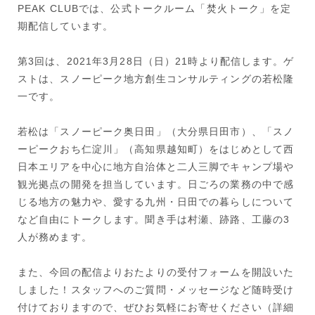
PEAK CLUBでは、公式トークルーム「焚火トーク」を定
期配信しています。
第3回は、2021年3月28日（日）21時より配信します。ゲ
ストは、スノーピーク地方創生コンサルティングの若松隆
一です。
若松は「スノーピーク奥日田」（大分県日田市）、「スノ
ーピークおち仁淀川」（高知県越知町）をはじめとして西
日本エリアを中心に地方自治体と二人三脚でキャンプ場や
観光拠点の開発を担当しています。日ごろの業務の中で感
じる地方の魅力や、愛する九州・日田での暮らしについて
など自由にトークします。聞き手は村瀬、跡路、工藤の3
人が務めます。
また、今回の配信よりおたよりの受付フォームを開設いた
しました！スタッフへのご質問・メッセージなど随時受け
付けておりますので、ぜひお気軽にお寄せください（詳細