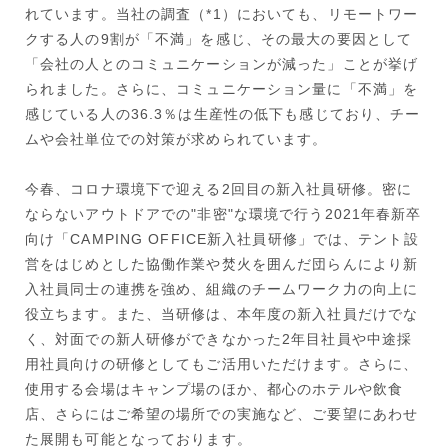
れています。当社の調査（*1）においても、リモートワー
クする人の9割が「不満」を感じ、その最大の要因として
「会社の人とのコミュニケーションが減った」ことが挙げ
られました。さらに、コミュニケーション量に「不満」を
感じている人の36.3％は生産性の低下も感じており、チー
ムや会社単位での対策が求められています。
今春、コロナ環境下で迎える2回目の新入社員研修。密に
ならないアウトドアでの"非密"な環境で行う2021年春新卒
向け「CAMPING OFFICE新入社員研修」では、テント設
営をはじめとした協働作業や焚火を囲んだ団らんにより新
入社員同士の連携を強め、組織のチームワーク力の向上に
役立ちます。また、当研修は、本年度の新入社員だけでな
く、対面での新人研修ができなかった2年目社員や中途採
用社員向けの研修としてもご活用いただけます。さらに、
使用する会場はキャンプ場のほか、都心のホテルや飲食
店、さらにはご希望の場所での実施など、ご要望にあわせ
た展開も可能となっております。