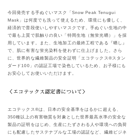
今回発売する手ぬぐいマスク「Snow Peak Tenugui
Mask」は何度でも洗って使えるため、環境にも優しく、
経済的で普段使いしやすいマスクです。手ぬぐい生地の中
で最も上質で肌触りの良い「特岡生地（無蛍光晒）」を採
用しています。また、生地加工の最終工程である『晒し』
で、肌に有害な蛍光染料を使わずに仕上げました。さら
に、世界的な繊維製品の安全証明「エコテックス®スタン
ダード100」の認証工場で染色しているため、お子様にも
お安心してお使いいただけます。
＜エコテックス認定書について＞
エコテックス®は、日本の安全基準をはるかに超える、
350種以上の有害物質を対象とした世界最高水準の安全な
製品の証明をはじめ、生産にたずさわる人や環境への負荷
にも配慮したサステナブルな工場の認証など、繊維ビジネ