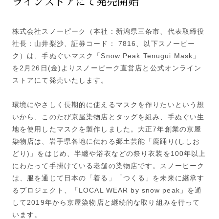
ラインストアにて発売開始
株式会社スノーピーク（本社：新潟県三条市、代表取締役
社長：山井梨沙、証券コード： 7816、以下スノーピー
ク）は、手ぬぐいマスク「Snow Peak Tenugui Mask」
を2月26日(金)よりスノーピーク直営店と公式オンライン
ストアにて発売いたします。
環境にやさしく長期的に使えるマスクを作りたいという想
いから、このたび京屋染物店とタッグを組み、手ぬぐい生
地を使用したマスクを製作しました。大正7年創業の京屋
染物店は、岩手県各地に伝わる郷土芸能「鹿踊り(ししお
どり)」をはじめ、半纏や浴衣などの祭り衣装を100年以上
にわたって手掛けている老舗の染物店です。スノーピーク
は、服を通じて日本の「着る」「つくる」を未来に継承す
るプロジェクト、「LOCAL WEAR by snow peak」を通
して2019年から京屋染物店と継続的な取り組みを行って
います。