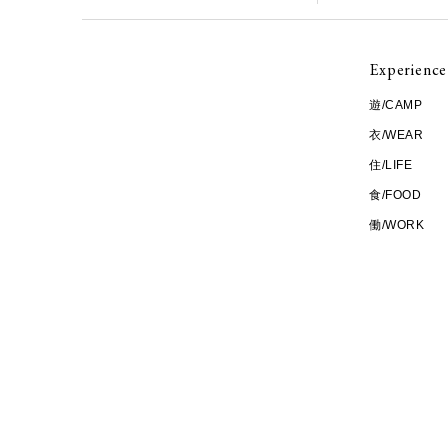
Experience
遊/CAMP
衣/WEAR
住/LIFE
食/FOOD
働/WORK