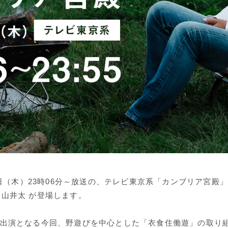
14日（木）23時06分～放送の、テレビ東京系「カンブリア宮殿
 山井太 が登場します。
の出演となる今回、野遊びを中心とした「衣食住働遊」の取り