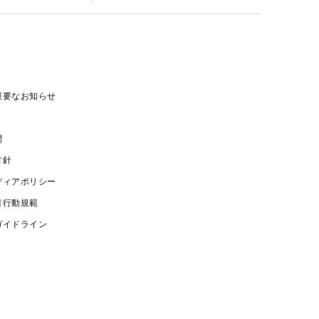
重要なお知らせ
問
方針
ディアポリシー
引行動規範
ガイドライン