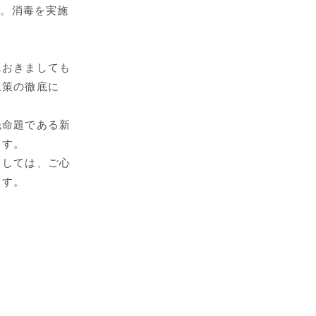
す。消毒を実施
におきましても
止策の徹底に
先命題である新
ます。
ましては、ご心
ます。