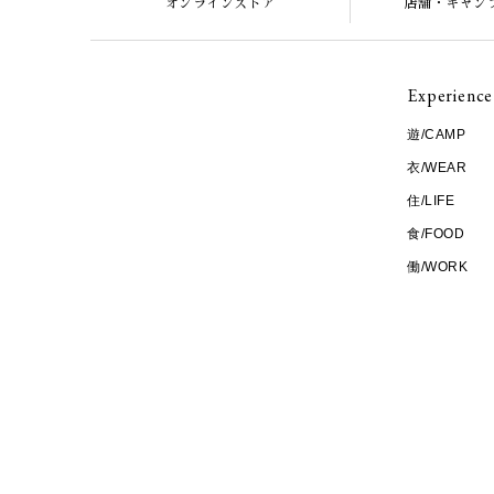
オンラインストア
店舗・キャン
Experience
遊/CAMP
衣/WEAR
住/LIFE
食/FOOD
働/WORK