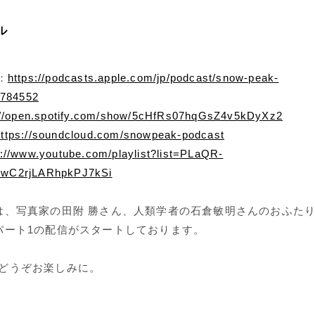
ル
t：
https://podcasts.apple.com/jp/podcast/snow-peak-
9784552
://open.spotify.com/show/5cHfRs07hqGsZ4v5kDyXz2
https://soundcloud.com/snowpeak-podcast
s://www.youtube.com/playlist?list=PLaQR-
wC2rjLARhpkPJ7kSi
は、写真家の田附 勝さん、人類学者の石倉敏明さんのおふた
パート1の配信がスタートしております。
どうぞお楽しみに。