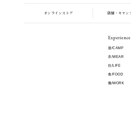
オンラインストア
店舗・キャン
Experience
遊/CAMP
衣/WEAR
住/LIFE
食/FOOD
働/WORK