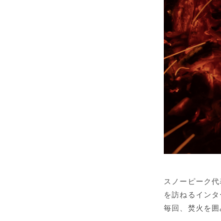
スノーピーク代
を訪ねるインター
毎回、焚火を囲