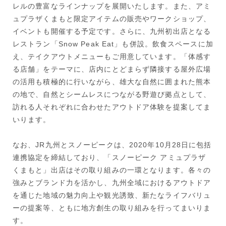
レルの豊富なラインナップを展開いたします。また、アミ
ュプラザくまもと限定アイテムの販売やワークショップ、
イベントも開催する予定です。さらに、九州初出店となる
レストラン「Snow Peak Eat」も併設。飲食スペースに加
え、テイクアウトメニューもご用意しています。「体感す
る店舗」をテーマに、店内にとどまらず隣接する屋外広場
の活用も積極的に行いながら、雄大な自然に囲まれた熊本
の地で、自然とシームレスにつながる野遊び拠点として、
訪れる人それぞれに合わせたアウトドア体験を提案してま
いります。
なお、JR九州とスノーピークは、2020年10月28日に包括
連携協定を締結しており、「スノーピーク アミュプラザ
くまもと」出店はその取り組みの一環となります。各々の
強みとブランド力を活かし、九州全域におけるアウトドア
を通じた地域の魅力向上や観光誘致、新たなライフバリュ
ーの提案等、ともに地方創生の取り組みを行ってまいりま
す。