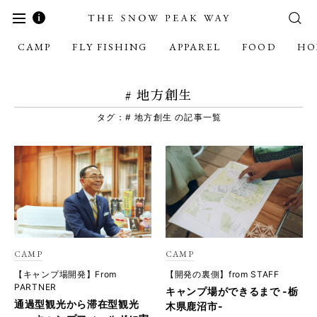
CAMP
FLY FISHING
APPAREL
FOOD
HO
# 地方創生
タグ：# 地方創生 の記事一覧
CAMP
CAMP
【キャンプ場開発】From
【開発の裏側】from STAFF
PARTNER
キャンプ場ができるまで -栃
通過型観光から滞在型観光
木県鹿沼市-