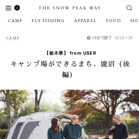
CAMP
FLY FISHING
APPAREL
FOOD
HO
CAMP
13分で読了
2022.1.28
【栃木県】 from USER
キャンプ場ができるまち、鹿沼（後
編）