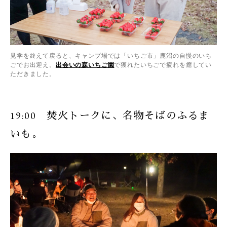
見学を終えて戻ると、キャンプ場では「いちご市」鹿沼の自慢のいち
ごでお出迎え。
出会いの森いちご園
で獲れたいちごで疲れを癒してい
ただきました。
19:00 焚火トークに、名物そばのふるま
いも。