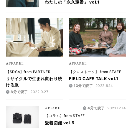
わたしの「永久定番」 vol.1
APPAREL
APPAREL
【SDGs】from PARTNER
【クロストーク】 from STAFF
リサイクルで生まれ変わり続
FIELD CAFE TALK vol.1
ける服
13分で読了
2022.6.14
8分で読了
2022.9.27
APPAREL
4分で読了
2021.12.14
【コラム】from STAFF
愛着図鑑 vol.5