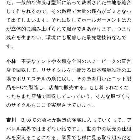
た。一般的な洋服は型紙に沿って裁断された生地を縫合
して作られるので、その過程で大量の残布がゴミとなっ
て出てしまいます。それに対してホールガーメントは糸
が立体的に編み上げられて服ができあがります。つまり
残布を生まない、環境にも配慮した最先端技術なんで
す。
小林
不要なテントや衣類を全国のスノーピークの直営
店で回収して、リサイクルを手掛ける日本環境設計の工
場でポリエステルの糸に戻し、その糸を用いたニット製
品をHQで製造し、店舗で販売する。もし着られなくな
ったらまた店舗で回収して…っていう、そんな服づくり
のサイクルをここで実現させています。
吉川
B to Cの会社が製造の領域に入っていくって、ア
パレル業界ではまずない話ですよ。世の中の販売の仕組
みを変えることになる、業界でも稀に見る取り組みだと