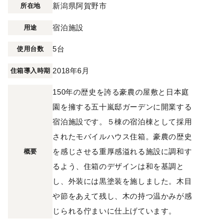
新潟県阿賀野市
所在地
宿泊施設
用途
5台
使用台数
2018年6月
住箱導入時期
150年の歴史を誇る豪農の屋敷と日本庭
園を擁する五十嵐邸ガーデンに開業する
宿泊施設です。５棟の宿泊棟として採用
されたモバイルハウス住箱。豪農の歴史
を感じさせる重厚感溢れる施設に調和す
概要
るよう、住箱のデザインは和を基調と
し、外装には黒塗装を施しました。木目
や節をあえて残し、木の持つ温かみが感
じられる佇まいに仕上げています。