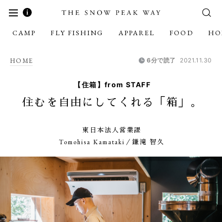
CAMP
FLY FISHING
APPAREL
FOOD
HO
HOME
6分で読了
2021.11.30
【住箱】from STAFF
住むを自由にしてくれる「箱」。
東日本法人営業課
Tomohisa Kamataki／鎌滝 智久