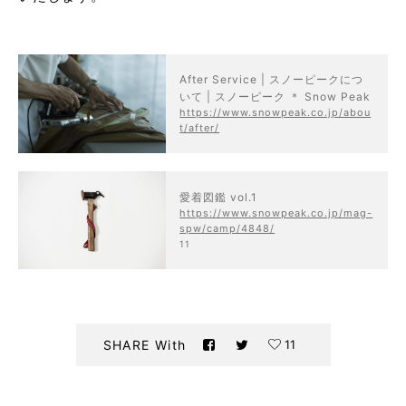
After Service | スノーピークにつ
いて | スノーピーク ＊ Snow Peak
https://www.snowpeak.co.jp/abou
t/after/
愛着図鑑 vol.1
https://www.snowpeak.co.jp/mag-
spw/camp/4848/
11
11
SHARE With