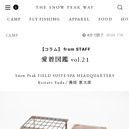
CAMP
FLY FISHING
APPAREL
FOOD
HO
CAMP
4分で読了
2024.7.16
【コラム】 from STAFF
愛着図鑑 vol.21
Snow Peak FIELD SUITE SPA HEADQUARTERS
Keitaro Yuda／湯田 恵太郎