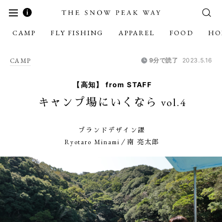
CAMP
FLY FISHING
APPAREL
FOOD
HO
CAMP
9分で読了
2023.5.16
【高知】 from STAFF
キャンプ場にいくなら vol.4
ブランドデザイン課
Ryotaro Minami／南 亮太郎