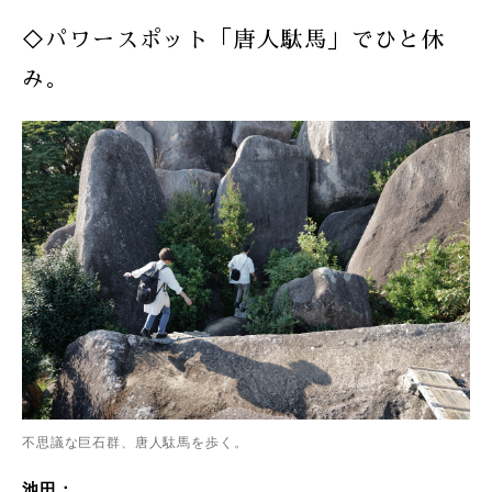
◇パワースポット「唐人駄馬」でひと休
み。
不思議な巨石群、唐人駄馬を歩く。
池田：