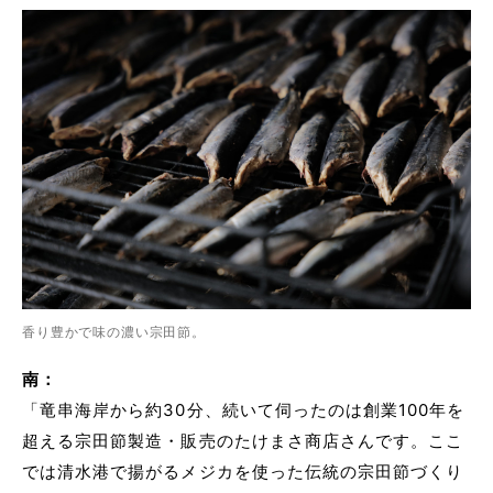
香り豊かで味の濃い宗田節。
南：
「竜串海岸から約30分、続いて伺ったのは創業100年を
超える宗田節製造・販売のたけまさ商店さんです。ここ
では清水港で揚がるメジカを使った伝統の宗田節づくり