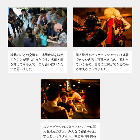
18:00
夕食（佐渡の味覚満喫BBQディナー）
お風呂セット(シャンプーなど)
ヘッドライト等の灯り（テントでの宿泊となるため、お持ちですと便利で
佐渡棚田協議会
佐渡祭のみなさん
19:00
焚火ラウンジ（焚火を囲んでゆったりお過ごしくださ
す）
大石惣一郎さん
佐渡の伝統芸能を世界に向けて発信して
い）
いる芸能団体。ツアーの夜には、佐渡の
代々守り継いできた岩首昇竜棚田を未来
20:00
佐渡伝統芸能鑑賞「鬼太鼓」
魂とも言える「鬼太鼓（おんでこ）」を
へつないでいくため奮闘する佐渡棚田協
門付け（披露）してくださいます。
議会会長。きさくなキャラクターで、“じ
22:00
テントにて就寝・消灯
じぃ”の愛称で多くの方に親しまれていま
す。
07:00
朝食 できたてのホットサンドとスープを、加茂湖・大
佐渡山脈を眺めながらお召し上がりください。
地元の方との交流や、地元食材を味わ
個人旅行やパッケージツアーでは体験
えたことが楽しかったです。名前と顔
できない内容。守るべきもの、変わっ
09:00
椎崎諏訪神社から専用車にて岩首昇竜棚田へ移動（※出
を覚えてもらえて、また会いにいきた
ていくもの。自分には何ができるのか
発までにテント撤収・身支度をお願いいたします）
いと思いました。
と考えさせられました。
2日目
10:00
稲刈り体験（※昼食は、棚田で収穫されたお米などを使
用した、地元料理をご用意します）
14:30
専用車にて両津港へ移動
15:45
両津港にて解散
UMAMI Laboのみなさん
佐渡観光交流機構
佐藤達也さん
佐渡の食文化をさらに発展させようと活
スノーピークのスタッフやツアーに関
動する、地元の飲食店を中心としたグル
佐渡の魅力を知り尽くしている佐藤さ
わる地元の方と、みんなで寝食を共に
http://sado-katsura.jp/
ープ。ツアーでは、椎崎諏訪神社にてア
ん。LOCAL WEAR TOURISM in SADOの
するというスタイル。同じ時間を共有
ウトドアディナーをご提供くださいま
コーディネーターとして、スノーピーク