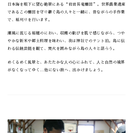
日本海を眼下に望む絶景にある“岩首昇竜棚田”。
世界農業遺産
であるこの棚田を守り継ぐ島の人々と一緒に、
昔ながらの手作業
で、稲刈りを行います。
潮風に混じる稲穂のにおい、収穫の歓びを肌で感じながら、
つや
やかな新米や郷土料理を味わい、夜は神社でのテント泊。
島に伝
わる伝統芸能を観て、焚火を囲みながら島の人々と語らう。
めくるめく⾵景と、あたたかな⼈の⼼にふれて、
⼈と⾃然の境界
がなくなってゆく…他にない旅へ、出かけましょう。