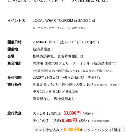
この島が、あなたのもう一つの故郷になる。
イベント名
LOCAL WEAR TOURISM in SADO 2nd
ローカルウェアツーリズム イン 佐渡 セカンド
開催日時
2020年10月10日(土)～11日(日)（1泊2日）
開催地
新潟県佐渡市
会場
椎崎諏訪神社、岩首昇竜棚田 他
集合場所
両津港 佐渡汽船フェリーターミナル（新潟県佐渡市）
※佐渡両津港までの移動手段につきましては各自でご手配ください。
受付期間
2020年9月3日(木)〜9月24日(木)（先着順）
旅行条件
募集定員：40名／最少催行人数：10名
※定員となり次第終了
夕食1回／朝食1回／昼食1回
添乗員なし 現地係員あり
33,000円
旅行代金
大人1名(13歳以上)
（税込）
9,900円
子供1名(7～12歳)
（税込）
※未就学児無料
6,000円
テント持ち込みで
キャッシュバック（1組様