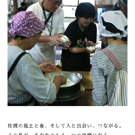
佐渡の⾵⼟と⾷、
そして人と出会い、つながる。