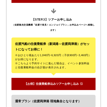
【STEP.3】ツアーお申し込み
（佐渡観光交流機構「佐渡で発見！エンジョイプラン」お申込みページへ移動し
ます）
佐渡汽船の往復乗船券（新潟港～佐渡両津港）がセッ
トになってお得に！
※おひとり様あたり1,840円~6,920円（子供900円~3,460円）
がお得になります。
※こちらより予約サイトに進んだ場合は、イベント参加料金
と往復乗船料金の合計額が表示されます。
【お得】往復乗船券込みツアーお申し込み
通常プラン（佐渡両津港 現地集合となります）