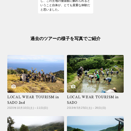
し、この土地の価値観に触れられると
す。
と二人三脚でツアーを作り上げていただ
いうこと自体が、とても貴重な体験だ
いています。
と思いました。
集合場所から解散場所までの移動費・食費（3食分）
会場使用料
キャンプアイテムレンタル費用
過去のツアーの様子を写真でご紹介
農業体験費用
その他諸経費
各出発地から集合場所および解散場所から各出発地までの交通費
しいざき温泉ホテルニュー桂（1日目）入浴費用
ツアー行程に含まれていない飲食費
LOCAL WEAR TOURISM in
LOCAL WEAR TOURISM in
当イベントを主催する旅行会社へのお申込みにより、参加申込となります
SADO 2nd
SADO
のでご注意ください。
小田部 慎一郎
野原 立
2020年10月10日(土)～11日(日)
2019年5月25日(土)～26日(日)
参加者に変更がある場合は、旅行会社連絡先またはSnow Peak イベント
営業本部
営業本部
受付窓口へメールにてご連絡くださいますようお願い致します。情報が錯
綜する場合がございますので、店頭でスタッフへの直接の依頼等はご遠慮
いただきますようお願い致します。
event@snowpeak.co.jp