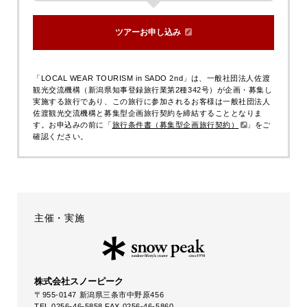
ツアーお申し込み
「LOCAL WEAR TOURISM in SADO 2nd」は、一般社団法人佐渡
観光交流機構（新潟県知事登録旅行業第2種342号）が企画・募集し
実施する旅行であり、この旅行に参加されるお客様は一般社団法人
佐渡観光交流機構と募集型企画旅行契約を締結することとなりま
す。お申込みの前に「
旅行条件書（募集型企画旅行契約）
」をご
確認ください。
主催・実施
株式会社スノーピーク
〒955-0147 新潟県三条市中野原456
TEL.0256-46-5858 FAX.0256-46-5860