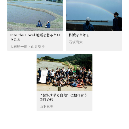
Into the Local 地域を着るとい
佐渡を生きる
うこと
石坂尚太
大石惣一郎 × 山井梨沙
“贅沢すぎる自然”と触れ合う
佐渡の旅
山下麻美