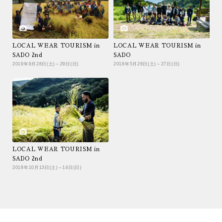
お名前間違いや内容食い違い防止の為、メールのみの受付とさせていただ
きます。
他の参加者の迷惑になる行為を禁止致します。
天候等条件によりスケジュールを変更する場合があります。予めご了承く
ださい。
LOCAL WEAR TOURISM in
LOCAL WEAR TOURISM in
未成年者・車を運転する方の飲酒は法律で禁止されています。また、飲酒
SADO 2nd
SADO
運転は同乗者も含め法律違反となります。絶対におやめください。
2019年9月28日(土)～29日(日)
2018年5月26日(土)～27日(日)
物販、販促行為、また他社製品のアピールや、目立つ行為を禁止致しま
す。これらの行為を見つけた場合、主催者の判断により撤去、または退場
鳥越 敬仁
福谷 信和
頂く場合がございます。
営業本部
営業本部
イベント中会場内で、スタッフの指示に従っていただけない方、泥酔する
など、他のお客様に迷惑がかかる行為を行う方、その他は主催者判断によ
り逸脱行為があった際には、退場頂く場合や以降のイベント参加をお断り
する場合がございます。
お子様をお連れのお客様は、お子様の会場内での安全管理にご配慮頂きま
すようお願い致します。
LOCAL WEAR TOURISM in
SADO 2nd
2018年10月13日(土)～14日(日)
ローカルツーリズムによく寄せられるご質問
石月 遥
佐藤 圭
営業本部
未来開発本部