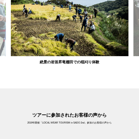
絶景の岩首昇竜棚田での稲刈り体験
14:00
集合｜両津港 佐渡汽船フェリーターミナル
スタッフがお出迎えいたします。受付終了後専用車に
て加茂湖畔舟屋へ・ウェルカムドリンク 歩いて椎崎諏
訪神社へ
着替え（汚れても良い靴）
ツアーに参加されたお客様の声から
気温の変化に対応出来る防寒着(パーカーやフリース等)
15:30
テント設営体験 → 設営終了後 フリータイム 温泉等をお
レインウェア、防水機能の靴（長靴等）
楽しみください（※日帰り入浴「しいざき温泉ホテル
2019年開催「LOCAL WEAR TOURISM in SADO 2nd」参加のお客様の声から
タオル（泥など汚れを拭くタオル等をご準備ください）
ニュー桂」／椎崎諏訪神社から徒歩5分、入浴料¥500
1日目
帽子
円別途）
ハブラシ