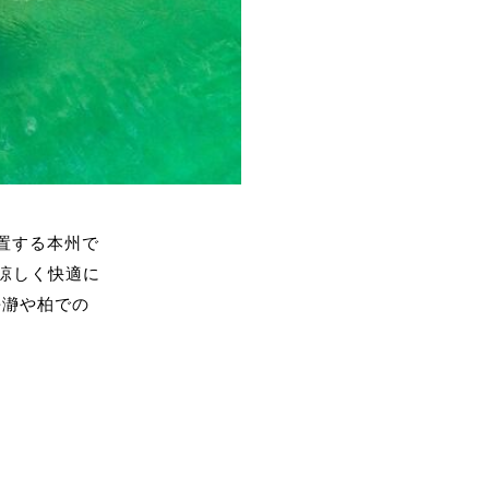
位置する本州で
涼しく快適に
長瀞や柏での