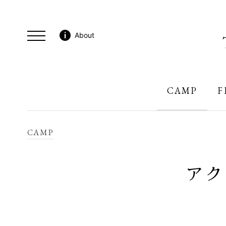
About
CAMP
F
CAMP
アク