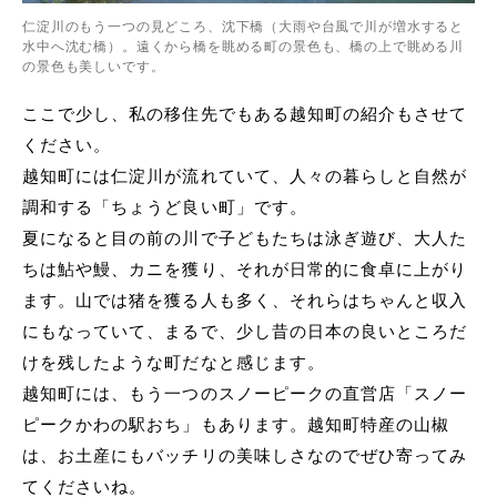
仁淀川のもう一つの見どころ、沈下橋（大雨や台風で川が増水すると
水中へ沈む橋）。遠くから橋を眺める町の景色も、橋の上で眺める川
の景色も美しいです。
ここで少し、私の移住先でもある越知町の紹介もさせて
ください。
越知町には仁淀川が流れていて、人々の暮らしと自然が
調和する「ちょうど良い町」です。
夏になると目の前の川で子どもたちは泳ぎ遊び、大人た
ちは鮎や鰻、カニを獲り、それが日常的に食卓に上がり
ます。山では猪を獲る人も多く、それらはちゃんと収入
にもなっていて、まるで、少し昔の日本の良いところだ
けを残したような町だなと感じます。
越知町には、もう一つのスノーピークの直営店「スノー
ピークかわの駅おち」もあります。越知町特産の山椒
は、お土産にもバッチリの美味しさなのでぜひ寄ってみ
てくださいね。