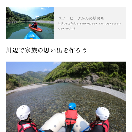
スノーピークかわの駅おち
https://sbs.snowpeak.co.jp/kawan
oekiochi/
川辺で家族の思い出を作ろう